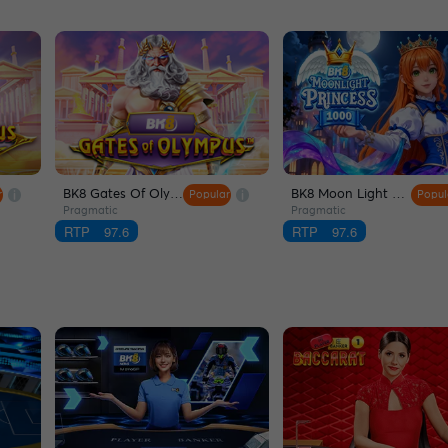
BK8 Gates Of Olympus
BK8 Moon Light Princess1000
r
Popular
Popul
Pragmatic
Pragmatic
RTP
97.6
RTP
97.6