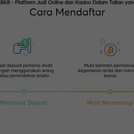
BK8 - Platform Judi Online dan Kasino Dalam Talian yang
Cara Mendaftar
uat deposit pertama anda
Mula bermain permaina
ngan menggunakan wang
kegemaran anda dan men
atau pemindahan kripto
bonus
Membuat Deposit
Mula Memenangi