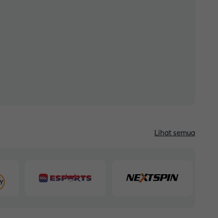
Lihat semua