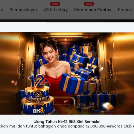
ts
Pemancingan
4D & Lottery
Permainan Pantas
Promosi
Ulang Tahun Ke-12 BK8 Kini Bermula!
aikan misi dan tuntut bahagian anda daripada 12,000,000 Rewards Club P