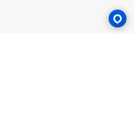
游戏许可证
BK8 由 Mettlemind Tech Ltd.（注册号：15779）运营，注册地址
位于科摩罗联盟安茹安自治岛穆察穆都市Hamchako区。BK8持有
科摩罗联盟安茹安自治岛政府颁发的合法牌照（许可证号：ALSI-
202504032-FI2），并受其监管。BK8已通过全部监管合规审查，
获得法律授权可开展一切机会游戏与投注活动。